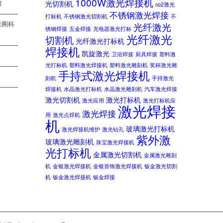
1000W激光焊接机
光切割机
询
co2激光
不锈钢激光焊接
———————-
打标机
不锈钢激光切割机
不
章阁科
光纤激光
锈钢焊接
五金焊接
充电器激光打标
光纤激光
切割机
光纤激光打标机
———————-
焊接机
凯旋激光
卫浴焊接
厨具焊接
塑料激
———————-
光打标机
塑料激光焊接机
塑料激光雕刻机
奖杯激光雕
手持式激光焊接机
刻机
手持激光
———————-
焊接机
水晶激光打标机
水晶激光雕刻机
汽车激光焊接
激光切割机
激光打标机
激光应用
激光打标机应
激光焊接
激光焊接
用
激光点焊机
机
玻璃激光打标机
激光焊接机维护
激光钻孔
紫外激
玻璃激光雕刻机
珠宝激光焊接机
光打标机
金属激光切割机
金属激光雕刻
机
金银激光焊接机
金银首饰激光焊接机
钣金激光切割
机
钣金激光焊接机
钣金焊接