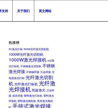
术支持
关于我们
英文网站
热搜榜
3C激光打标
500W光纤激光切割机
1000W光纤激光切割机
1000W激光焊接机
co2激
不锈钢
光打标机
不锈钢激光切割机
激光焊接
不锈钢焊接
五金焊接
充
光纤激光切割
电器激光打标
光纤激
机
光纤激光打标机
光焊接机
凯旋激光
卫浴焊
接
厨具焊接
塑料激光打标机
塑料激光
焊接机
塑料激光雕刻机
奖杯激光雕刻
手持式激光焊接
机