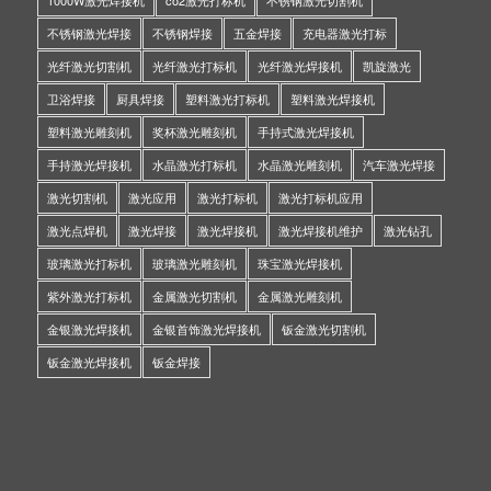
不锈钢激光焊接
不锈钢焊接
五金焊接
充电器激光打标
光纤激光切割机
光纤激光打标机
光纤激光焊接机
凯旋激光
卫浴焊接
厨具焊接
塑料激光打标机
塑料激光焊接机
塑料激光雕刻机
奖杯激光雕刻机
手持式激光焊接机
手持激光焊接机
水晶激光打标机
水晶激光雕刻机
汽车激光焊接
激光切割机
激光应用
激光打标机
激光打标机应用
激光点焊机
激光焊接
激光焊接机
激光焊接机维护
激光钻孔
玻璃激光打标机
玻璃激光雕刻机
珠宝激光焊接机
紫外激光打标机
金属激光切割机
金属激光雕刻机
金银激光焊接机
金银首饰激光焊接机
钣金激光切割机
钣金激光焊接机
钣金焊接