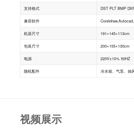
支持格式
DST PLT BMP DXF
兼容软件
Coreldraw,Autocad,I
机器尺寸
191×145×113cm
包装尺寸
200×155×130cm
电源
220V±10% 50HZ
随机配件
冷水箱、气泵、抽风
视频展示